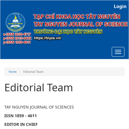
Main
Login
Navigation
Main
Content
Sidebar
Toggl
navig
Home
Editorial Team
Editorial Team
TAY NGUYEN JOURNAL OF SCIENCES
ISSN 1859 - 4611
EDITOR IN CHIEF