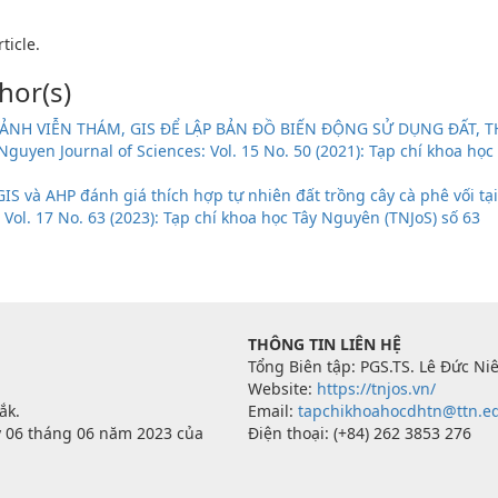
ticle.
hor(s)
ẢNH VIỄN THÁM, GIS ĐỂ LẬP BẢN ĐỒ BIẾN ĐỘNG SỬ DỤNG ĐẤT, T
Nguyen Journal of Sciences: Vol. 15 No. 50 (2021): Tạp chí khoa học
GIS và AHP đánh giá thích hợp tự nhiên đất trồng cây cà phê vối tạ
 Vol. 17 No. 63 (2023): Tạp chí khoa học Tây Nguyên (TNJoS) số 63
THÔNG TIN LIÊN HỆ
Tổng Biên tập: PGS.TS. Lê Đức Ni
Website:
https://tnjos.vn/
ắk.
Email:
tapchikhoahocdhtn@ttn.e
y 06 tháng 06 năm 2023 của
Ðiện thoại: (+84) 262 3853 276