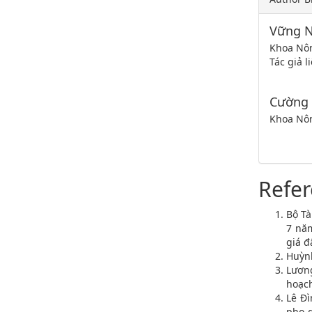
Vững 
Khoa Nôn
Tác giả 
Cường
Khoa Nôn
Refe
Bộ Tà
7 năm
giá đ
Huỳnh
Lươn
hoạch
Lê Đì
pho d