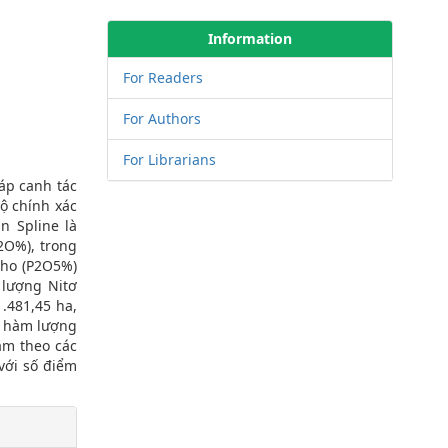
Information
For Readers
For Authors
For Librarians
háp canh tác
ộ chính xác
n Spline là
2O%), trong
pho (P2O5%)
 lượng Nitơ
1.481,45 ha,
i hàm lượng
ăm theo các
với số điểm