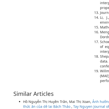
inter
prope
Journ
Li, 
envir
Mathe
Menge
Dordr
Schoe
of eq
inter
Shepa
data
confe
Willm
(MAE
perfo
Similar Articles
Hồ Nguyễn Thị Huyền Trân, Mai Thị Xoan,
Ảnh hưởng
thức ăn của dê lai Bách Thảo
,
Tay Nguyen Journal of 