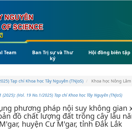
al Team
Ban Trị sự và Thư
Hội đồng biên tập
ký
1/2025) Tạp chí Khoa học Tây Nguyên (TNJoS)
Khoa học Nông Lâm
1 (2025): (Vol. 19 No.1/2025) Tạp chí Khoa học Tây Nguyên (TNJoS)
e
ụng phương pháp nội suy không gian 
ent
ản đồ chất lượng đất trồng cây lâu nă
M'gar, huyện Cư M'gar, tỉnh Đắk Lắk