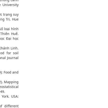
 University
ực trạng suy
ng Trị. Hue
ố loại hình
Thiên Huế.
ọc Đại học
Khánh Linh.
od for soil
onal Journal
29): Food and
22). Mapping
statistical
049.
 York. USA:
of different