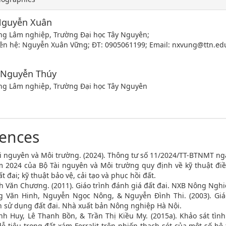
Nguyễn Xuân
g Lâm nghiệp, Trường Đại học Tây Nguyên;
liên hệ: Nguyễn Xuân Vững; ĐT: 0905061199; Email: nxvung@ttn.ed
 Nguyễn Thúy
g Lâm nghiệp, Trường Đại học Tây Nguyên
rences
i nguyên và Môi trường. (2024). Thông tư số 11/2024/TT-BTNMT ng
 2024 của Bộ Tài nguyên và Môi trường quy định về kỹ thuật điề
ất đai; kỹ thuật bảo vệ, cải tạo và phục hồi đất.
 Văn Chương. (2011). Giáo trình đánh giá đất đai. NXB Nông Nghi
g Văn Hinh, Nguyễn Ngọc Nông, & Nguyễn Đình Thi. (2003). Giá
 sử dụng đất đai. Nhà xuất bản Nông nghiệp Hà Nội.
nh Huy, Lê Thanh Bồn, & Trần Thị Kiều My. (2015a). Khảo sát tình
ễ tiêu trong đất xám Ferralit trên phiến thạch sét của một số hệ