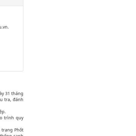
u.vn.
ày 31 tháng
u tra, đánh
ệp.
o trình quy
 trạng Phốt
 thống canh