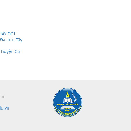
HAY ĐỔI
 Đại học Tây
i huyện Cư
êm
du.vn