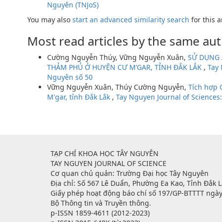
Nguyên (TNJoS)
You may also
start an advanced similarity search
for this ar
Most read articles by the same aut
Cường Nguyễn Thúy, Vững Nguyễn Xuân,
SỬ DỤNG 
THẢM PHỦ Ở HUYỆN CƯ M’GAR, TỈNH ĐẮK LẮK
,
Tay 
Nguyên số 50
Vững Nguyễn Xuân, Thúy Cường Nguyễn,
Tích hợp 
M'gar, tỉnh Đắk Lắk
,
Tay Nguyen Journal of Sciences:
TẠP CHÍ KHOA HỌC TÂY NGUYÊN
TAY NGUYEN JOURNAL OF SCIENCE
Cơ quan chủ quản: Trường Đại học Tây Nguyên
Địa chỉ: Số 567 Lê Duẩn, Phường Ea Kao, Tỉnh Đắk L
Giấy phép hoạt động báo chí số 197/GP-BTTTT ngà
Bộ Thông tin và Truyền thông.
p-ISSN 1859-4611 (2012-2023)