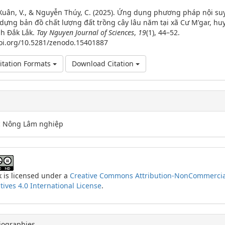
ls
uân, V., & Nguyễn Thúy, C. (2025). Ứng dụng phương pháp nội su
 dựng bản đồ chất lượng đất trồng cây lâu năm tại xã Cư M’gar, hu
nh Đắk Lắk.
Tay Nguyen Journal of Sciences
,
19
(1), 44–52.
doi.org/10.5281/zenodo.15401887
itation Formats
Download Citation
c Nông Lâm nghiệp
k is licensed under a
Creative Commons Attribution-NonCommercia
ives 4.0 International License
.
iographies