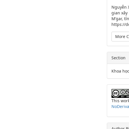
Detai
Nguyễn X
gian xây
M’gar, tỉ
https://
More C
Section
Khoa họ
This wor
NoDerivat
Author B