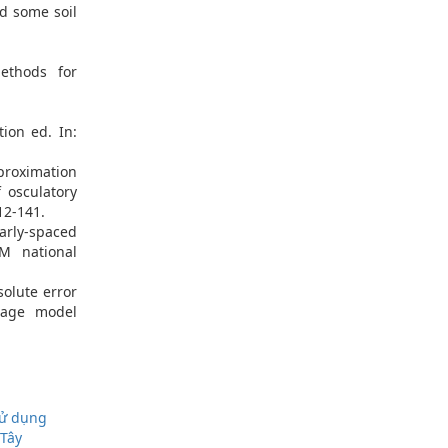
nd some soil
methods for
tion ed. In:
pproximation
 osculatory
12-141.
larly-spaced
M national
solute error
rage model
sử dụng
 Tây