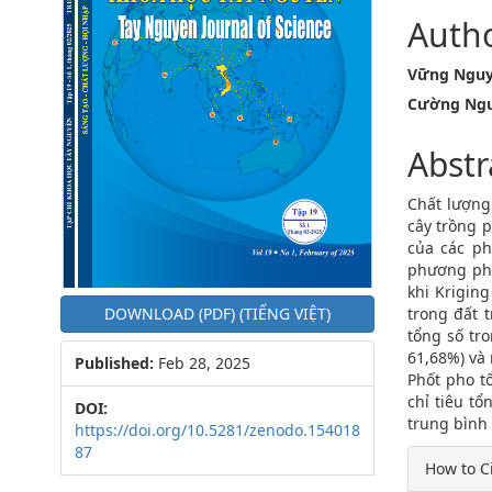
Auth
Vững Nguy
Cường Ngu
Abstr
Chất lượng 
cây trồng 
của các ph
phương phá
khi Krigin
trong đất 
DOWNLOAD (PDF) (TIẾNG VIỆT)
tổng số tro
61,68%) và 
Published:
Feb 28, 2025
Phốt pho tổ
chỉ tiêu tổ
DOI:
trung bình 
https://doi.org/10.5281/zenodo.154018
Articl
87
How to C