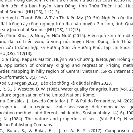
chính trên địa bàn huyện Nam Đông, tỉnh Thừa Thiên Huế. Hue
al of Science (HU JOS), 112(13).
nh Huy, Lê Thanh Bồn, & Trần Thị Kiều My. (2015b). Nghiên cứu th
 đất trồng cây công nghiệp trên địa bàn huyện Gio Linh, tỉnh Quả
rsity Journal of Science (HU JOS), 112(13).
n Phúc Khoa, & Nguyễn Hữu Ngữ. (2015). Hiệu quả kinh tế một s
ụng đất có triển vọng ở vùng núi huyện Nam Đông, tỉnh Thừa 
ên cứu trường hợp xã Hương Sơn và Hương Phú. Tạp chí khoa h
HU JOS), 112(13).
 Gia Tùng, Kappas Martin, Huỳnh Văn Chương, & Nguyễn Hoàng 
). Application of ordinary kriging and regression kriging meth
rties mapping in hilly region of Central Vietnam. ISPRS Internati
o-Information, 8(3), 147.
xã Cư M'gar.(2023). Báo cáo thống kê đất đai năm 2023.
, R. S., & Westcot, D. W. (1985). Water quality for agriculture (Vol. 
ulture organization of the United Nations Rome.
na-González, J., Lavado Contador, J. F., & Pulido Fernández, M. (20
properties at a regional scale: assessing deterministic vs. geo
polation methods at different soil depths. Sustainability, 14(16), 10
, N. (1984). The nature and properties of soils (Vol. Ed 9). New
illan Publishing Company.
C., Bulut, S., & Bolat, F. J. J. o. A. E. S. (2017). Comparison 