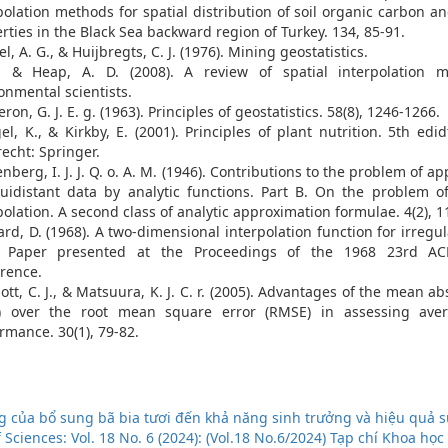
polation methods for spatial distribution of soil organic carbon a
rties in the Black Sea backward region of Turkey. 134, 85-91.
el, A. G., & Huijbregts, C. J. (1976). Mining geostatistics.
J., & Heap, A. D. (2008). A review of spatial interpolation 
onmental scientists.
ron, G. J. E. g. (1963). Principles of geostatistics. 58(8), 1246-1266.
l, K., & Kirkby, E. (2001). Principles of plant nutrition. 5th edid
echt: Springer.
nberg, I. J. J. Q. o. A. M. (1946). Contributions to the problem of a
uidistant data by analytic functions. Part B. On the problem of
polation. A second class of analytic approximation formulae. 4(2), 1
rd, D. (1968). A two-dimensional interpolation function for irregu
. Paper presented at the Proceedings of the 1968 23rd AC
rence.
ott, C. J., & Matsuura, K. J. C. r. (2005). Advantages of the mean ab
) over the root mean square error (RMSE) in assessing ave
rmance. 30(1), 79-82.
 của bổ sung bã bia tươi đến khả năng sinh trưởng và hiệu quả 
Sciences: Vol. 18 No. 6 (2024): (Vol.18 No.6/2024) Tạp chí Khoa học