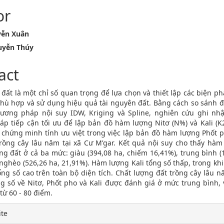
or
ễn Xuân
yễn Thúy
act
đất là một chỉ số quan trọng để lựa chọn và thiết lập các biện p
phù hợp và sử dụng hiệu quả tài nguyên đất. Bằng cách so sánh đ
ương pháp nội suy IDW, Kriging và Spline, nghiên cứu ghi nhậ
p tiếp cận tối ưu để lập bản đồ hàm lượng Nitơ (N%) và Kali (K
g chứng minh tính ưu việt trong việc lập bản đồ hàm lượng Phốt 
trồng cây lâu năm tại xã Cư M’gar. Kết quả nội suy cho thấy hàm
ng đất ở cả ba mức: giàu (394,08 ha, chiếm 16,41%), trung bình (
nghèo (526,26 ha, 21,91%). Hàm lượng Kali tổng số thấp, trong kh
ng số cao trên toàn bộ diện tích. Chất lượng đất trồng cây lâu n
ng số về Nitơ, Phốt pho và Kali được đánh giá ở mức trung bình, 
từ 60 - 80 điểm.
e
ite