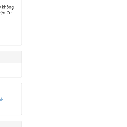
y không
yện Cư
l-