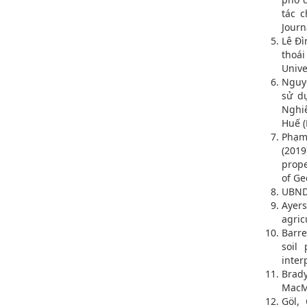
tác 
Journ
Lê Đì
thoái
Unive
Nguyễ
sử d
Nghi
Huế (
Phạm
(2019
prope
of Ge
UBND 
Ayers
agric
Barre
soil 
inter
Brady
MacM
Göl, 